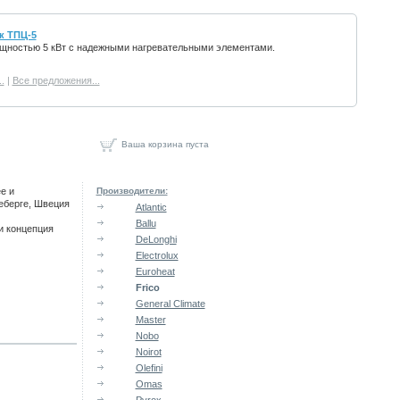
к ТПЦ-5
щностью 5 кВт с надежными нагревательными элементами.
.
|
Все предложения...
Ваша корзина пуста
е и
Производители:
еберге, Швеция
Atlantic
Ballu
и концепция
DeLonghi
Electrolux
Euroheat
Frico
General Climate
Master
Nobo
Noirot
Olefini
Omas