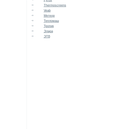
Pyrox
Thermoscreens
Veab
Метеор
Тепломаш
Тропик
Элара
ЭТВ