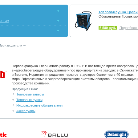
Тепловая пушка Тропи
Обогреватель Тропик мо
онтаж
5 580 руб.
Подробнее..
Производители
Первая фабрика Frico начала работу в 1932 г. В настоящее время обогревающе
энергосберегающее оборудование Frico производится на заводах в Скиннскатт
и Бергене, Норвегия и продается через сеть дилеров более чем в 40 странах
мира. Эффективные и энергосберегающие системы обогрева - специализация 
производства компании.
Продукция Frico:
Тепловые завесы
Тепловые пушки
Инфракрасные обогреватели
Аксессуары