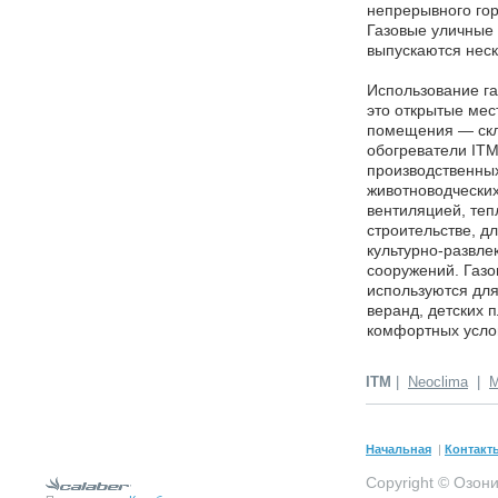
непрерывного гор
Газовые уличные
выпускаются неск
Использование г
это открытые мес
помещения — скла
обогреватели ITM
производственны
животноводчески
вентиляцией, теп
строительстве, д
культурно-развл
сооружений. Газ
используются для
веранд, детских 
комфортных услов
ITM
|
Neoclima
|
M
Начальная
|
Контакт
Copyright © Озон