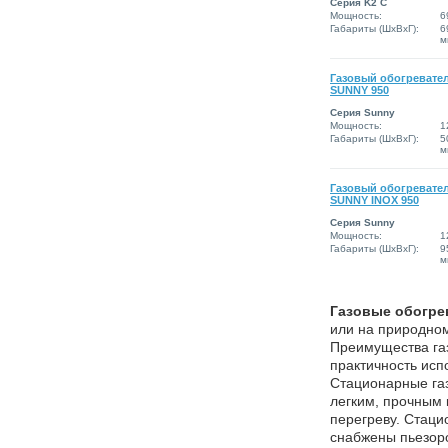
Серия K2 C
Мощность:
6
Габариты (ШxВxГ):
6
м
Газовый обогревател
SUNNY 950
Серия Sunny
Мощность:
1
Габариты (ШxВxГ):
5
м
Газовый обогревател
SUNNY INOX 950
Серия Sunny
Мощность:
1
Габариты (ШxВxГ):
9
м
Газовые обогре
или на природном
Преимущества га
практичность исп
Стационарные га
легким, прочным 
перегреву. Стаци
снабжены пьезор