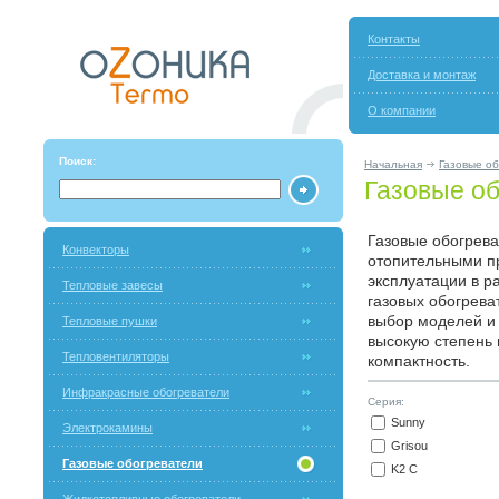
Контакты
Доставка и монтаж
О компании
Поиск:
Начальная
Газовые о
Газовые об
Газовые обогрев
Конвекторы
отопительными п
эксплуатации в 
Тепловые завесы
газовых обогрева
выбор моделей и
Тепловые пушки
высокую степень 
Тепловентиляторы
компактность.
Инфракрасные обогреватели
Серия:
Sunny
Электрокамины
Grisou
Газовые обогреватели
K2 C