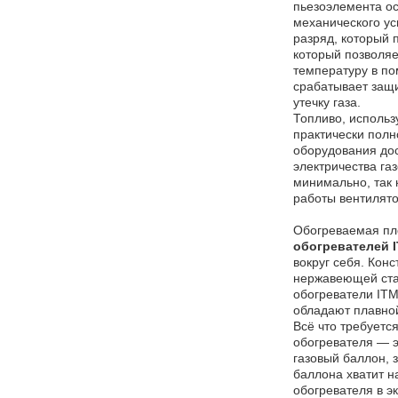
пьезоэлемента о
механического ус
разряд, который 
который позволяе
температуру в по
срабатывает защ
утечку газа.
Топливо, использ
практически полн
оборудования до
электричества га
минимально, так 
работы вентилято
Обогреваемая п
обогревателей 
вокруг себя. Кон
нержавеющей ста
обогреватели IT
обладают плавно
Всё что требуетс
обогревателя — э
газовый баллон, 
баллона хватит н
обогревателя в 