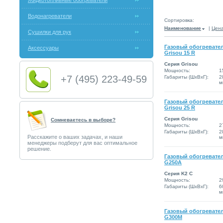
Жидкотопливные обогреватели
Водонагреватели
Сортировка:
Наименование
|
Цен
Сушилки для рук
Газовый обогревател
Аксессуары
Grisou 15 R
Серия Grisou
Мощность:
1
+7 (495) 223-49-59
Габариты (ШxВxГ):
2
м
Газовый обогревател
Grisou 25 R
Серия Grisou
Сомневаетесь в выборе?
Мощность:
2
Габариты (ШxВxГ):
2
Расскажите о ваших задачах, и наши
м
менеджеры подберут для вас оптимальное
решение.
Газовый обогревател
G250A
Серия K2 C
Мощность:
2
Габариты (ШxВxГ):
6
м
Газовый обогревател
G300M