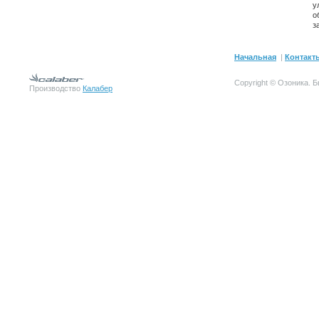
у
о
з
Начальная
|
Контакт
Copyright © Озоника.
Производство
Калабер