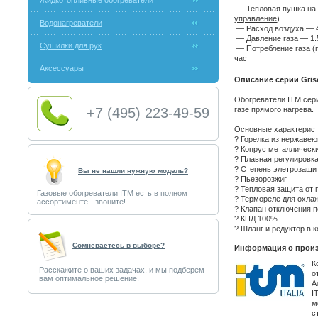
Жидкотопливные обогреватели
— Тепловая пушка на 
управление
)
Водонагреватели
— Расход воздуха — 4
— Давление газа — 1.5
Сушилки для рук
— Потребление газа (п
час
Аксессуары
Описание серии Gris
Обогреватели ITM сер
+7 (495) 223-49-59
газе прямого нагрева.
Основные характерист
? Горелка из нержаве
? Копрус металлическ
? Плавная регулировк
? Степень элетрозащит
Вы не нашли нужную модель?
? Пьезорозжиг
? Тепловая защита от 
Газовые обогреватели ITM
есть в полном
? Термореле для охла
ассортименте - звоните!
? Клапан отключения п
? КПД 100%
? Шланг и редуктор в 
Cомневаетесь в выборе?
Информация о произ
К
Расскажите о ваших задачах, и мы подберем
о
вам оптимальное решение.
А
I
м
с