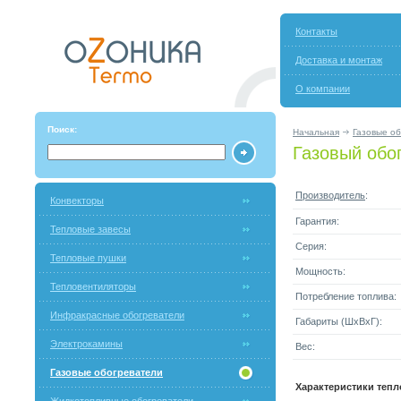
Контакты
Доставка и монтаж
О компании
Поиск:
Начальная
Газовые о
Газовый обог
Производитель
:
Конвекторы
Гарантия:
Тепловые завесы
Серия:
Тепловые пушки
Мощность:
Тепловентиляторы
Потребление топлива:
Инфракрасные обогреватели
Габариты (ШxВxГ):
Электрокамины
Вес:
Газовые обогреватели
Характеристики тепл