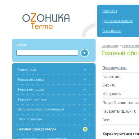
Контакты
Доставка и монтаж
О компании
Поиск:
Начальная
Газовые о
Газовый обо
Производитель
:
Конвекторы
Гарантия:
Тепловые завесы
Серия:
Тепловые пушки
Мощность:
Тепловентиляторы
Потребление топлив
Инфракрасные обогреватели
Габариты (ШxВxГ):
Электрокамины
Вес:
Газовые обогреватели
Характеристики те