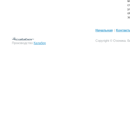
м
с
у
о
з
Начальная
|
Контакт
Copyright © Озоника.
Производство
Калабер