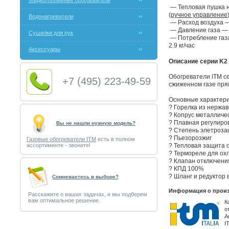
Жидкотопливные обогреватели
— Тепловая пушка н
(
ручное управление
Водонагреватели
— Расход воздуха —
— Давление газа — 
Сушилки для рук
— Потребление газа
2.9 кг/час
Аксессуары
Описание серии K2 
Обогреватели ITM с
+7 (495) 223-49-59
сжиженном газе пря
Основные характери
? Горелка из нержа
? Копрус металличе
? Плавная регулиро
Вы не нашли нужную модель?
? Степень элетроза
? Пьезорозжиг
Газовые обогреватели ITM
есть в полном
ассортименте - звоните!
? Тепловая защита 
? Термореле для ох
? Клапан отключени
? КПД 100%
? Шланг и редуктор 
Cомневаетесь в выборе?
Информация о произ
Расскажите о ваших задачах, и мы подберем
вам оптимальное решение.
К
о
А
I