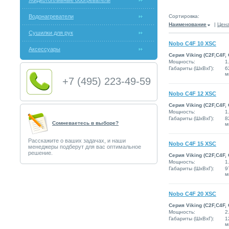
Жидкотопливные обогреватели
Водонагреватели
Сортировка:
Наименование
|
Цен
Сушилки для рук
Nobo C4F 10 XSC
Аксессуары
Серия Viking (C2F,C4F,
Мощность:
1
Габариты (ШxВxГ):
6
м
+7 (495) 223-49-59
Nobo C4F 12 XSC
Серия Viking (C2F,C4F,
Мощность:
1
Габариты (ШxВxГ):
8
Сомневаетесь в выборе?
м
Расскажите о ваших задачах, и наши
Nobo C4F 15 XSC
менеджеры подберут для вас оптимальное
решение.
Серия Viking (C2F,C4F,
Мощность:
1
Габариты (ШxВxГ):
9
м
Nobo C4F 20 XSC
Серия Viking (C2F,C4F,
Мощность:
2
Габариты (ШxВxГ):
1
м