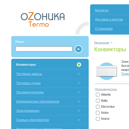
Контакты
Доставка и монтаж
О компании
Поиск:
Начальная
Конвекторы
Элек
Конвекторы
быто
квар
Тепловые завесы
Подро
Тепловые пушки
Производитель
:
Тепловентиляторы
Atlantic
Ballu
Инфракрасные обогреватели
Electrolux
Электрокамины
Nobo
Noirot
Газовые обогреватели