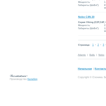
Мощность:
1
Габариты (ШxВxГ):
9
м
Nobo C4N 20
Серия Viking (C2F,C4F,
Мощность:
2
Габариты (ШxВxГ):
1
м
1
·
2
·
3
Страница:
Atlantic
|
Ballu
|
Nobo
Начальная
|
Контакт
Copyright © Озоника.
Производство
Калабер