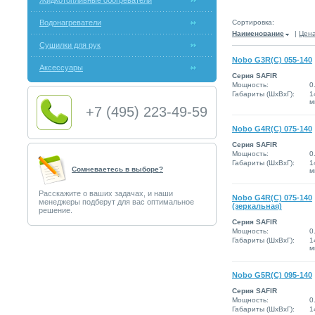
Жидкотопливные обогреватели
Водонагреватели
Сортировка:
Наименование
|
Цен
Сушилки для рук
Nobo G3R(C) 055-140
Аксессуары
Серия SAFIR
Мощность:
0
Габариты (ШxВxГ):
1
м
+7 (495) 223-49-59
Nobo G4R(C) 075-140
Серия SAFIR
Мощность:
0
Габариты (ШxВxГ):
1
Сомневаетесь в выборе?
м
Расскажите о ваших задачах, и наши
Nobo G4R(C) 075-140
менеджеры подберут для вас оптимальное
(зеркальная)
решение.
Серия SAFIR
Мощность:
0
Габариты (ШxВxГ):
1
м
Nobo G5R(C) 095-140
Серия SAFIR
Мощность:
0
Габариты (ШxВxГ):
1