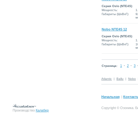
Серия Oslo (NTE4S)
Мощность:
1
Габариты (ШxВxГ):
9
м
Nobo NTE4S 12
Серия Oslo (NTE4S)
Мощность:
1
Габариты (ШxВxГ):
1
м
1
·
2
·
3
Страница:
Atlantic
|
Ballu
|
Nobo
Начальная
|
Контакт
Copyright © Озоника.
Производство
Калабер