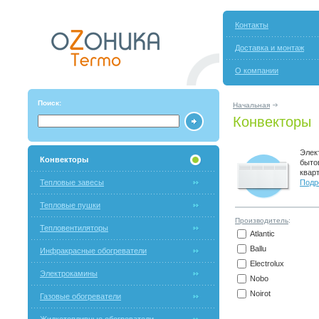
Контакты
Доставка и монтаж
О компании
Поиск:
Начальная
Конвекторы
Элек
Конвекторы
быто
квар
Тепловые завесы
Подро
Тепловые пушки
Производитель
:
Тепловентиляторы
Atlantic
Ballu
Инфракрасные обогреватели
Electrolux
Электрокамины
Nobo
Noirot
Газовые обогреватели