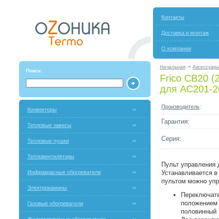
Контакты
Доставка и монтаж
О компании
Начальная
Аксессуар
Поиск:
Frico CB20 (
для АС201-2
Производитель
:
Конвекторы
Гарантия:
Тепловые завесы
Серия:
Тепловые пушки
Тепловентиляторы
Пульт управления 
Инфракрасные обогреватели
Устанавливается в
пультом можно упр
Электрокамины
Переключате
положением 
Газовые обогреватели
половинный 