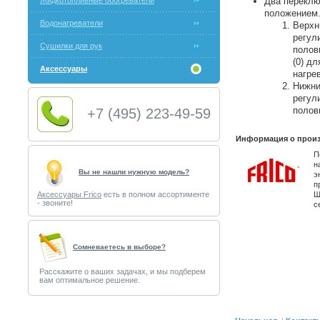
Жидкотопливные обогреватели
Два переклю
положением
Водонагреватели
Верхн
регул
Сушилки для рук
полов
(0) д
Аксессуары
нагре
Нижни
регул
полов
+7 (495) 223-49-59
Информация о произ
П
н
Вы не нашли нужную модель?
э
п
Аксессуары Frico
есть в полном ассортименте
Ш
- звоните!
с
Cомневаетесь в выборе?
Расскажите о ваших задачах, и мы подберем
вам оптимальное решение.