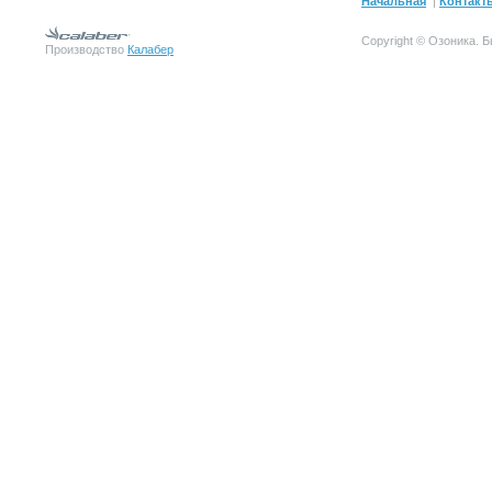
Начальная
|
Контакт
Copyright © Озоника.
Производство
Калабер