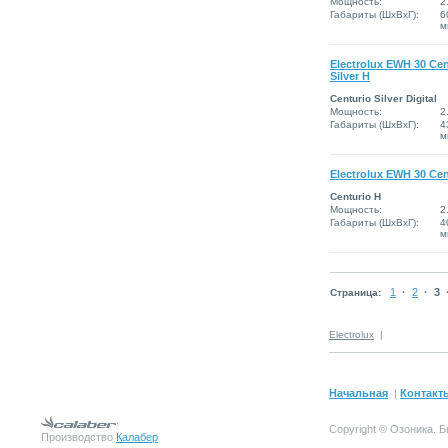
Мощность:
2
Габариты (ШxВxГ):
6
м
Electrolux EWH 30 Cent
Silver H
Centurio Silver Digital
Мощность:
2
Габариты (ШxВxГ):
4
м
Electrolux EWH 30 Cen
Centurio H
Мощность:
2
Габариты (ШxВxГ):
4
м
1
·
2
·
3
Страница:
Electrolux
|
Начальная
|
Контакт
Copyright © Озоника.
Производство
Калабер