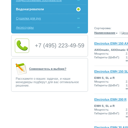
Жидкотопливные обогреватели
Водонагреватели
Сушилки для рук
Аксессуары
Сортировка:
Наименование
|
Цен
Electrolux EWH 150 A
+7 (495) 223-49-59
AXIOmatic, AXIOmatic 
Мощность:
2
Габариты (ШxВxГ):
1
м
Сомневаетесь в выборе?
Electrolux EWH 150 S
EWH S, SL и R
Расскажите о ваших задачах, и наши
Мощность:
2
менеджеры подберут для вас оптимальное
решение.
Габариты (ШxВxГ):
1
м
Electrolux EWH 200 R
EWH S, SL и R
Мощность:
2
Габариты (ШxВxГ):
1
м
Electrolux EWH 30 AX