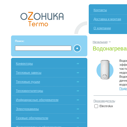
Контакты
Доставка и монтаж
О компании
Поиск:
Начальная
Водонагрева
Водо
Конвекторы
эффе
част
Тепловые завесы
недо
Водо
дачн
Тепловые пушки
водо
Подро
Тепловентиляторы
Инфракрасные обогреватели
Производитель
:
Electrolux
Электрокамины
Газовые обогреватели