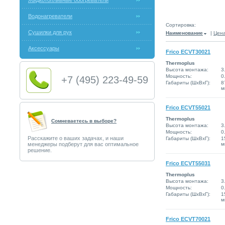
Жидкотопливные обогреватели
Водонагреватели
Сортировка:
Сушилки для рук
Наименование
|
Цен
Аксессуары
Frico ECVT30021
Thermoplus
Высота монтажа:
3
Мощность:
0
+7 (495) 223-49-59
Габариты (ШxВxГ):
8
м
Frico ECVT55021
Thermoplus
Сомневаетесь в выборе?
Высота монтажа:
3
Мощность:
0
Расскажите о ваших задачах, и наши
Габариты (ШxВxГ):
1
менеджеры подберут для вас оптимальное
м
решение.
Frico ECVT55031
Thermoplus
Высота монтажа:
3
Мощность:
0
Габариты (ШxВxГ):
1
м
Frico ECVT70021