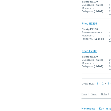
Elztrip EZ100
Высота монтажа:
4
Мощность:
1
Габариты (ШxВxГ):
1
м
Frico EZ115
Elztrip EZ100
Высота монтажа:
4
Мощность:
1
Габариты (ШxВxГ):
2
м
Frico EZ208
Elztrip EZ200
Высота монтажа:
1
Мощность:
0
Габариты (ШxВxГ):
6
м
1
·
2
·
3
Страница:
Frico
|
Noirot
|
Ballu
|
Начальная
|
Контакт