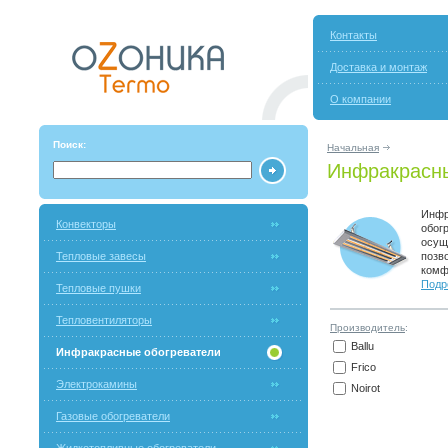
Контакты
Доставка и монтаж
О компании
Поиск:
Начальная
Инфракрасны
Инфр
Конвекторы
обог
осущ
Тепловые завесы
позв
комф
Подр
Тепловые пушки
Тепловентиляторы
Производитель
:
Ballu
Инфракрасные обогреватели
Frico
Электрокамины
Noirot
Газовые обогреватели