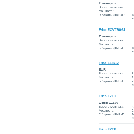
Thermoplus
Высота монтажа:
3
Мощность:
0
Габариты (ШxВxГ):
1
м
Frico ECVT70031
Thermoplus
Высота монтажа:
3
Мощность:
0
Габариты (ШxВxГ):
1
м
Frico ELIR12
ELIR
Высота монтажа:
3
Мощность:
1
Габариты (ШxВxГ):
7
м
Frico EZ106
Elztrip EZ100
Высота монтажа:
4
Мощность:
0
Габариты (ШxВxГ):
1
м
Frico EZ111