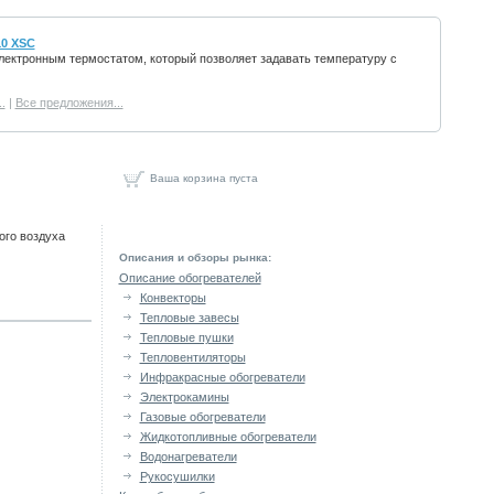
0 XSC
ектронным термостатом, который позволяет задавать температуру с
.
|
Все предложения...
Ваша корзина пуста
ого воздуха
Описания и обзоры рынка:
Описание обогревателей
Конвекторы
Тепловые завесы
Тепловые пушки
Тепловентиляторы
Инфракрасные обогреватели
Электрокамины
Газовые обогреватели
Жидкотопливные обогреватели
Водонагреватели
Рукосушилки