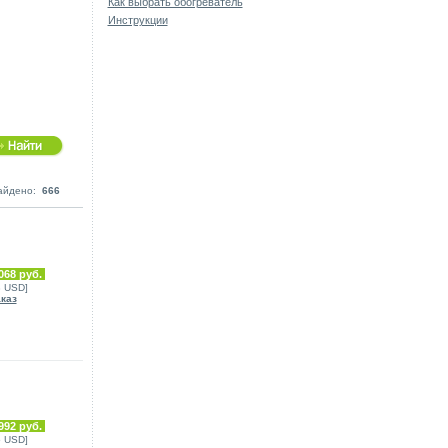
Как выбрать обогреватель
Инструкции
айдено:
666
068 руб.
8 USD]
аказ
992 руб.
5 USD]