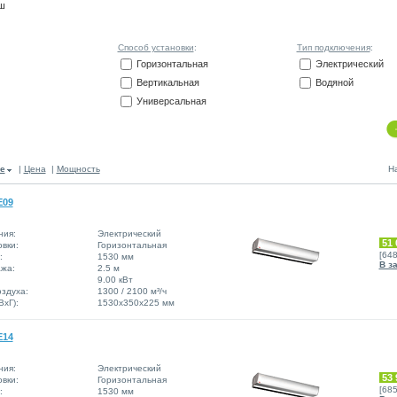
ш
Способ установки
:
Тип подключения
:
Горизонтальная
Электрический
Вертикальная
Водяной
Универсальная
е
|
Цена
|
Мощность
Н
E09
ния:
Электрический
51 
вки:
Горизонтальная
[64
:
1530 мм
В з
жа:
2.5 м
9.00 кВт
здуха:
1300 / 2100 м³/ч
xГ):
1530x350x225 мм
E14
ния:
Электрический
53 
вки:
Горизонтальная
[68
:
1530 мм