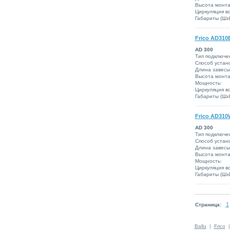
Высота монта
Циркуляция во
Габариты (ШxВ
Frico AD310
AD 300
Тип подключе
Способ устано
Длина завесы
Высота монта
Мощность:
Циркуляция во
Габариты (ШxВ
Frico AD310
AD 300
Тип подключе
Способ устано
Длина завесы
Высота монта
Мощность:
Циркуляция во
Габариты (ШxВ
1
Страница:
Ballu
|
Frico