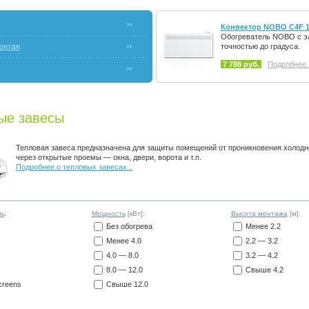
Конвектор NOBO C4F 1
Обогреватель NOBO с эл
онтаж
точностью до градуса.
7 788 руб.
Подробнее..
ые завесы
Тепловая завеса предназначена для защиты помещений от проникновения холодн
через открытые проемы — окна, двери, ворота и т.п.
Подробнее о тепловых завесах...
ль
:
Мощность
[кВт]:
Высота монтажа
[м]:
Без обогрева
Менее 2.2
Менее 4.0
2.2 — 3.2
4.0 — 8.0
3.2 — 4.2
8.0 — 12.0
Свыше 4.2
creens
Свыше 12.0