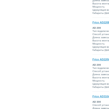
Длина завесы
Высота монта
Мощность:
Циркуляция во
Габариты (ШxВ
Frico AD220
AD 200
Тип подключе
Способ устано
Длина завесы
Высота монта
Мощность:
Циркуляция во
Габариты (ШxВ
Frico AD220
AD 200
Тип подключе
Способ устано
Длина завесы
Высота монта
Мощность:
Циркуляция во
Габариты (ШxВ
Frico AD310
AD 300
Способ устано
Длина завесы