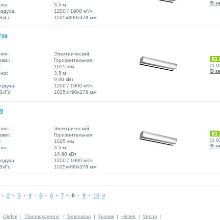
В з
жа:
3.5 м
здуха:
1200 / 1900 м³/ч
xГ):
1025x490x378 мм
E09
ния:
Электрический
81 
вки:
Горизонтальная
[1 
:
1025 мм
В з
жа:
3.5 м
9.00 кВт
здуха:
1200 / 1900 м³/ч
xГ):
1025x490x378 мм
W
ния:
Электрический
81 
вки:
Горизонтальная
[1 
:
1025 мм
В з
жа:
3.5 м
14.60 кВт
здуха:
1200 / 1900 м³/ч
xГ):
1025x490x378 мм
·
2
·
3
·
4
·
5
·
6
·
7
·
8
·
9
·
10
»
|
Olefini
|
Thermoscreens
|
Тепломаш
|
Тропик
|
Hintek
|
Vectra
|