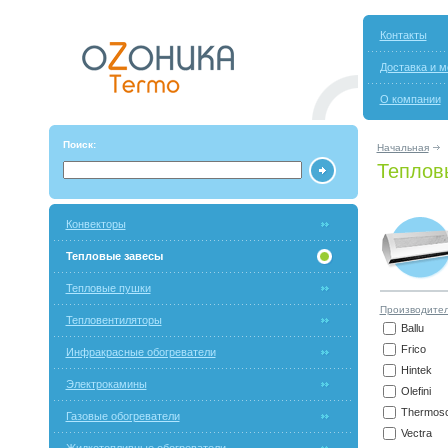
Контакты
Доставка и м
О компании
Поиск:
Начальная
Теплов
Конвекторы
Тепловые завесы
Тепловые пушки
Производите
Тепловентиляторы
Ballu
Frico
Инфракрасные обогреватели
Hintek
Электрокамины
Olefini
Thermos
Газовые обогреватели
Vectra