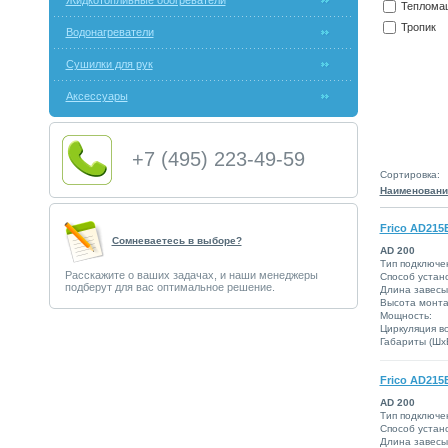
Жидкотопливные обогреватели
Теплома
Тропик
Водонагреватели
Сушилки для рук
Аксессуары
+7 (495) 223-49-59
Сортировка:
Наименовани
Frico AD215
Сомневаетесь в выборе?
AD 200
Тип подключе
Расскажите о ваших задачах, и наши менеджеры
Способ устано
подберут для вас оптимальное решение.
Длина завесы
Высота монта
Мощность:
Циркуляция во
Габариты (ШxВ
Frico AD215
AD 200
Тип подключе
Способ устано
Длина завесы