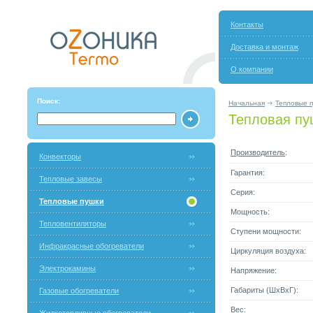
Контакты
Доставка и монтаж
О компании
Поиск:
Начальная
Тепловые 
Тепловая пу
Производитель
:
Конвекторы
Гарантия:
Тепловые завесы
Серия:
Тепловые пушки
Мощность:
Тепловентиляторы
Ступени мощности:
Инфракрасные обогреватели
Циркуляция воздуха:
Электрокамины
Напряжение:
Габариты (ШxВxГ):
Газовые обогреватели
Вес: