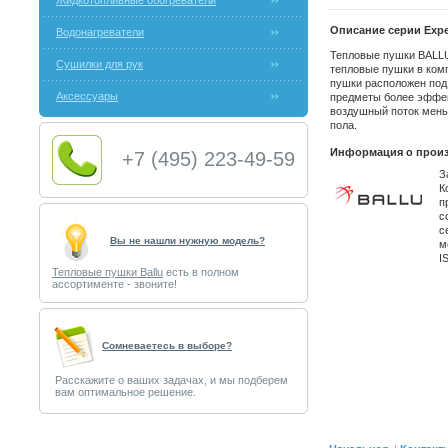
Жидкотопливные обогреватели
Описание серии Expe
Водонагреватели
Тепловые пушки BALLU
Сушилки для рук
тепловые пушки в комп
пушки расположен под 
Аксессуары
предметы более эффек
воздушный поток мень
пола.
Информация о произ
+7 (495) 223-49-59
З
К
п
с
с
Вы не нашли нужную модель?
м
I
Тепловые пушки Ballu
есть в полном
ассортименте - звоните!
Cомневаетесь в выборе?
Расскажите о ваших задачах, и мы подберем
вам оптимальное решение.