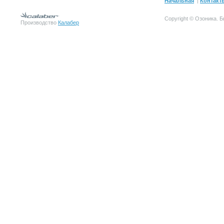
Начальная
|
Контакт
Copyright © Озоника.
Производство
Калабер