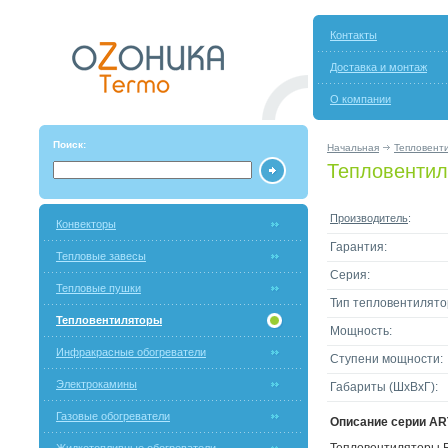
Контакты
Доставка и монтаж
О компании
Поиск:
Начальная
Тепловент
Тепловентиля
Производитель
:
Конвекторы
Гарантия:
Тепловые завесы
Серия:
Тепловые пушки
Тип тепловентилято
Тепловентиляторы
Мощность:
Инфракрасные обогреватели
Ступени мощности:
Электрокамины
Габариты (ШxВxГ):
Газовые обогреватели
Описание серии AR