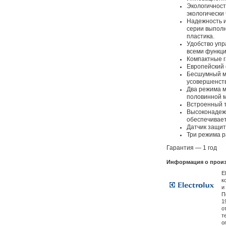
Экологичност
экологически
Надежность и
серии выполн
пластика.
Удобство уп
всеми функц
Компактные 
Европейский 
Бесшумный м
усовершенст
Два режима м
половинной 
Встроенный 
Высоконадеж
обеспечивае
Датчик защит
Три режима 
Гарантия — 1 год
Информация о произ
E
к
и
П
1
о
т
о