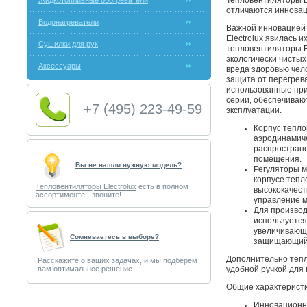
Жидкотопливные обогреватели
Тепловентиляторы E
отличаются иннова
Водонагреватели
Важной инновацией 
Electrolux явилась 
Сушилки для рук
тепловентиляторы E
экологически чисты
Аксессуары
вреда здоровью чел
защита от перегрев
использованные при
серии, обеспечиваю
+7 (495) 223-49-59
эксплуатации.
Корпус тепло
аэродинамиче
распростране
помещения.
Вы не нашли нужную модель?
Регуляторы м
корпусе теп
Тепловентиляторы Electrolux
есть в полном
высококачест
ассортименте - звоните!
управление 
Для производ
используется
увеличивающи
Cомневаетесь в выборе?
защищающий 
Дополнительно теп
Расскажите о ваших задачах, и мы подберем
вам оптимальное решение.
удобной ручкой для 
Общие характеристи
Инновационн