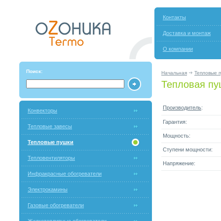
Контакты
Доставка и монтаж
О компании
Поиск:
Начальная
Тепловые 
Тепловая пу
Производитель
:
Конвекторы
Гарантия:
Тепловые завесы
Мощность:
Тепловые пушки
Ступени мощности:
Тепловентиляторы
Напряжение:
Инфракрасные обогреватели
Электрокамины
Газовые обогреватели