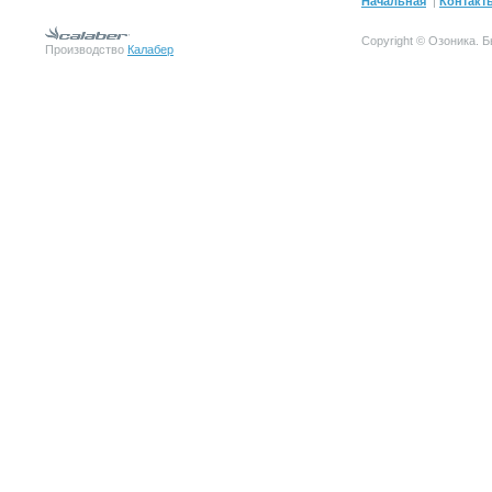
Начальная
|
Контакт
Copyright © Озоника.
Производство
Калабер