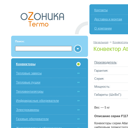
Контакты
Доставка и монтаж
О компании
Поиск:
Начальная
Конвектор
Конвектор At
Производитель
:
Конвекторы
Гарантия:
Тепловые завесы
Серия:
Тепловые пушки
Мощность:
Тепловентиляторы
Габариты (ШxВxГ):
Инфракрасные обогреватели
Вес — 5 кг
Электрокамины
Описание серии F117
Газовые обогреватели
Конвекторы серии Atla
цифровым термостатом