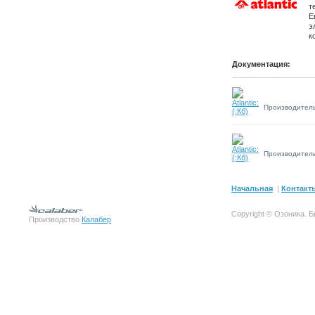
т
Е
э
к
Документация:
Производитель
Производитель
Начальная
|
Контакт
Copyright © Озоника.
Производство
Калабер