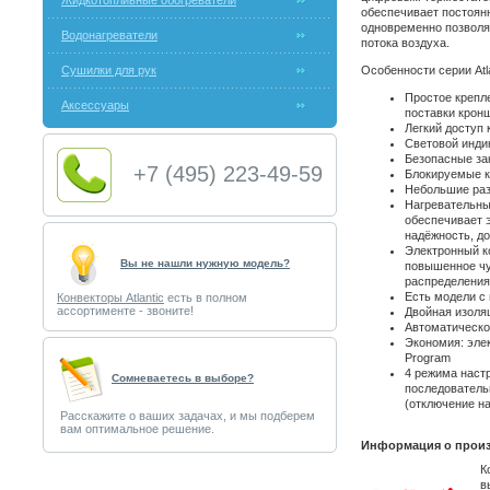
Жидкотопливные обогреватели
обеспечивает постоян
одновременно позволя
Водонагреватели
потока воздуха.
Сушилки для рук
Особенности серии Atla
Простое крепл
Аксессуары
поставки крон
Легкий доступ 
Световой инди
Безопасные за
+7 (495) 223-49-59
Блокируемые к
Небольшие ра
Нагревательн
обеспечивает 
надёжность, д
Электронный к
Вы не нашли нужную модель?
повышенное чу
распределения
Есть модели с 
Конвекторы Atlantic
есть в полном
ассортименте - звоните!
Двойная изоля
Автоматическо
Экономия: эле
Program
4 режима настр
Cомневаетесь в выборе?
последователь
(отключение на
Расскажите о ваших задачах, и мы подберем
вам оптимальное решение.
Информация о произ
К
в