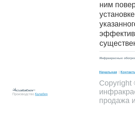
ним повер
установке
указанног
эффектив
существен
Инфракрасные обогре
Начальная
|
Контакт
Copyright
инфракра
Производство
Калабер
продажа и