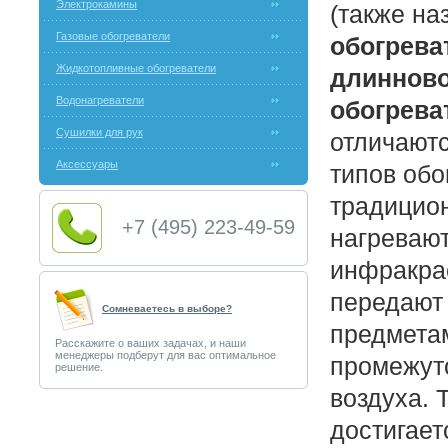
Электрокамины
(также н
Газовые обогреватели
обогрева
Жидкотопливные обогреватели
длиннов
Водонагреватели
обогрева
Сушилки для рук
отличаютс
Аксессуары
типов обо
традицио
+7 (495) 223-49-59
нагревают
инфракра
передают
Сомневаетесь в выборе?
предмета
Расскажите о ваших задачах, и наши
менеджеры подберут для вас оптимальное
промежут
решение.
воздуха. 
достигает