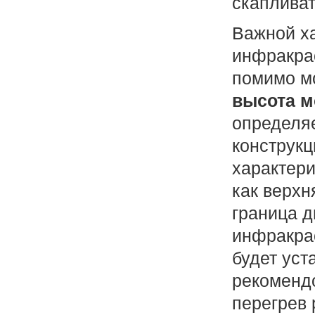
скапливат
Важной х
инфракрас
помимо м
высота м
определя
конструкц
характери
как верхн
граница д
инфракра
будет уст
рекоменд
перегрев