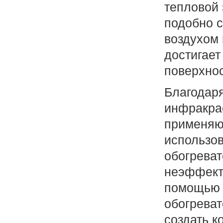
тепловой 
подобно с
воздухом 
достигае
поверхнос
Благодаря
инфракра
применяют
использо
обогрева
неэффект
помощью 
обогрева
создать к