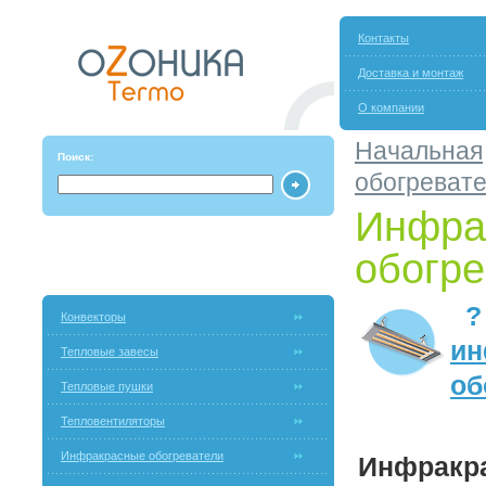
Контакты
Доставка и монтаж
О компании
Начальная
Поиск:
обогреват
Инфра
обогре
Конвекторы
ин
Тепловые завесы
об
Тепловые пушки
Тепловентиляторы
Инфракрасные обогреватели
Инфракра